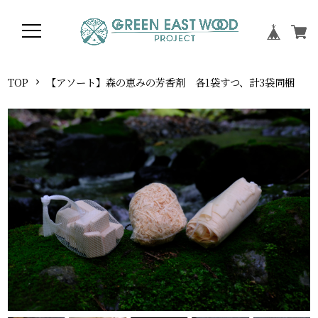
TOP
【アソート】森の恵みの芳香剤 各1袋すつ、計3袋同梱