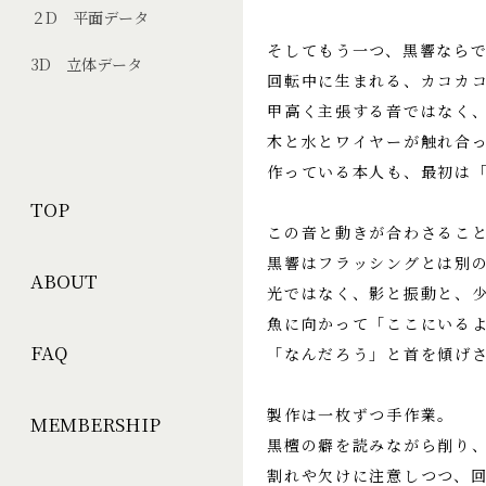
２D 平面データ
そしてもう一つ、黒響なら
3D 立体データ
回転中に生まれる、カコカ
甲高く主張する音ではなく
木と水とワイヤーが触れ合
作っている本人も、最初は
TOP
この音と動きが合わさるこ
黒響はフラッシングとは別
ABOUT
光ではなく、影と振動と、
魚に向かって「ここにいる
FAQ
「なんだろう」と首を傾げ
製作は一枚ずつ手作業。
MEMBERSHIP
黒檀の癖を読みながら削り
割れや欠けに注意しつつ、