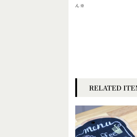
ん※
RELATED IT