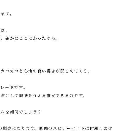
ねます。
のは、
が、確かにここにあったから。
時カコカコと心地の良い響きが聞こえてくる。
ブレードです。
刺激として興味を与える事ができるのです。
ールを如何でしょう？
みの販売になります。画像のスピナーベイトは付属しませ