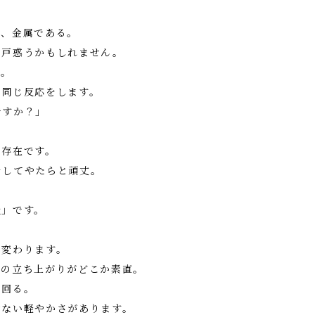
は、金属である。
し戸惑うかもしれません。
檀。
い同じ反応をします。
ですか？」
な存在です。
そしてやたらと頑丈。
級」です。
し変わります。
転の立ち上がりがどこか素直。
で回る。
せない軽やかさがあります。