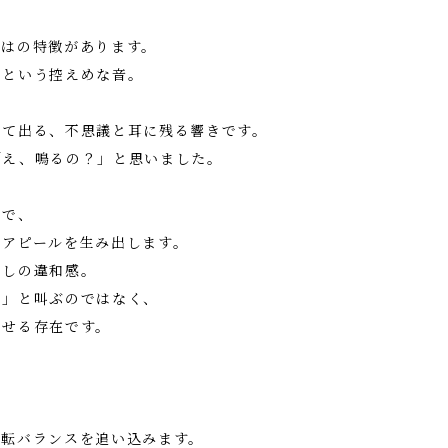
ではの特徴があります。
コという控えめな音。
、
って出る、不思議と耳に残る響きです。
「え、鳴るの？」と思いました。
とで、
のアピールを生み出します。
少しの違和感。
よ」と叫ぶのではなく、
させる存在です。
、
回転バランスを追い込みます。