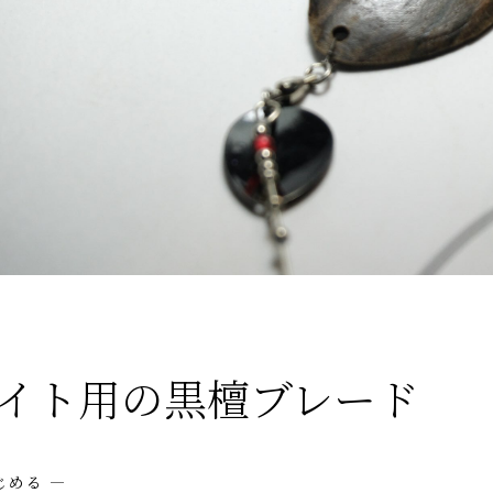
イト用の黒檀ブレード
じめる —