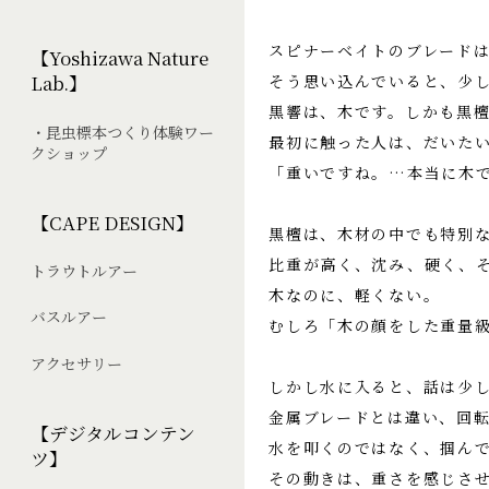
スピナーベイトのブレード
【Yoshizawa Nature
そう思い込んでいると、少
Lab.】
黒響は、木です。しかも黒
・昆虫標本つくり体験ワー
最初に触った人は、だいた
クショップ
「重いですね。…本当に木
【CAPE DESIGN】
黒檀は、木材の中でも特別
比重が高く、沈み、硬く、
トラウトルアー
木なのに、軽くない。
バスルアー
むしろ「木の顔をした重量
アクセサリー
しかし水に入ると、話は少
金属ブレードとは違い、回
【デジタルコンテン
水を叩くのではなく、掴ん
ツ】
その動きは、重さを感じさ